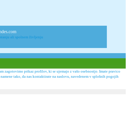
rondes.com
stanju ali spolnem življenju
m zagotovimo prikaz profilov, ki se ujemajo z vašo osebnostjo. Imate pravico
ške namene tako, da nas kontaktirate na naslovu, navedenem v splošnih pogojih