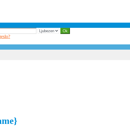
geslo?
Name}