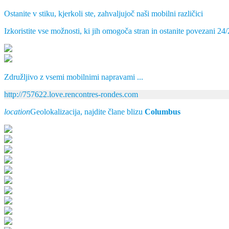
Ostanite v stiku, kjerkoli ste, zahvaljujoč naši mobilni različici
Izkoristite vse možnosti, ki jih omogoča stran in ostanite povezani 24/
Združljivo z vsemi mobilnimi napravami ...
http://757622.love.rencontres-rondes.com
location
Geolokalizacija, najdite člane blizu
Columbus