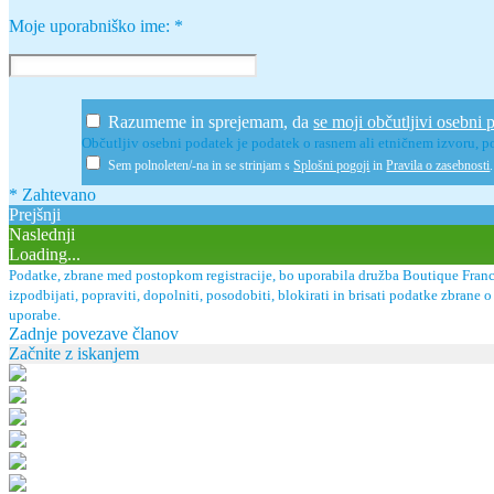
Moje uporabniško ime:
*
Razumeme in sprejemam, da
se moji občutljivi osebni 
Občutljiv osebni podatek je podatek o rasnem ali etničnem izvoru, po
Sem polnoleten/-na in se strinjam s
Splošni pogoji
in
Pravila o zasebnosti
* Zahtevano
Prejšnji
Naslednji
Loading...
Podatke, zbrane med postopkom registracije, bo uporabila družba Boutique France
izpodbijati, popraviti, dopolniti, posodobiti, blokirati in brisati podatke zbra
uporabe.
Zadnje povezave članov
Začnite z iskanjem