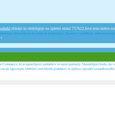
podatki
zbirajo in obdelujejo na spletni strani 757622.love.rencontres-
litičnem, filozofskem ali verskem prepričanju, članstvu v sindikatu, zdravstvenem 
.
*
 Commerce, ki je upravljavec podatkov in njeni partnerji. Uporabljeni bodo, da va
ne o vas ali ugovarjati obdelavi navedenih podatkov in njihovi uporabi za marketin